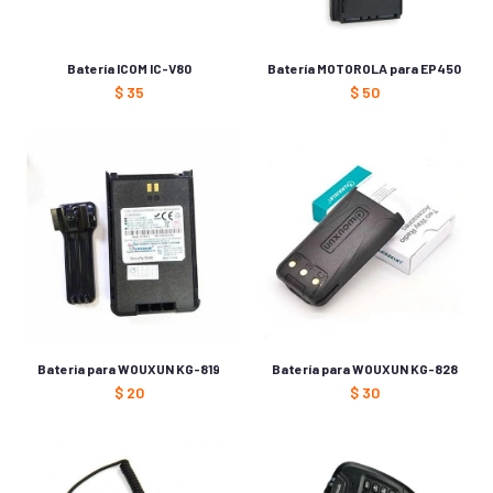
Batería ICOM IC-V80
Batería MOTOROLA para EP450
$
35
$
50
Bateria para WOUXUN KG-819
Batería para WOUXUN KG-828
$
20
$
30