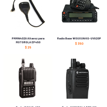
PMMN4029 Altavoz para
Radio Base WOUXUN KG-UV920P
MOTOROLA EP450
$
350
$
25