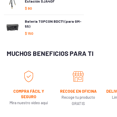
Estación SJA40F
$
90
Batería TOPCON BDC71 (para GM-
55)
$
150
MUCHOS BENEFICIOS PARA TI
COMPRA FÁCIL Y
RECOGE EN OFICINA
DELI
SEGURO
Recoge tu producto
Li
Mira nuestro video aquí
GRATIS