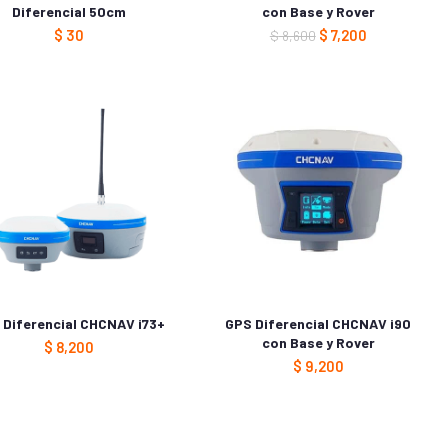
Diferencial 50cm
con Base y Rover
$
30
$
7,200
$
8,600
 Diferencial CHCNAV i73+
GPS Diferencial CHCNAV i90
con Base y Rover
$
8,200
$
9,200