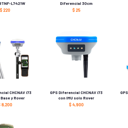
BTNF-L7421W
Diferencial 30cm
$
220
$
25
ncial CHCNAV i73
GPS Diferencial CHCNAV i73
GPS
 Base y Rover
con IMU solo Rover
$
8,200
$
4,900