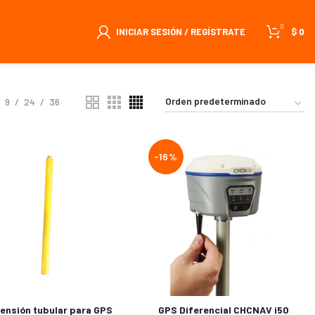
0
INICIAR SESIÓN / REGÍSTRATE
$
0
9
24
36
-16%
ensión tubular para GPS
GPS Diferencial CHCNAV i50