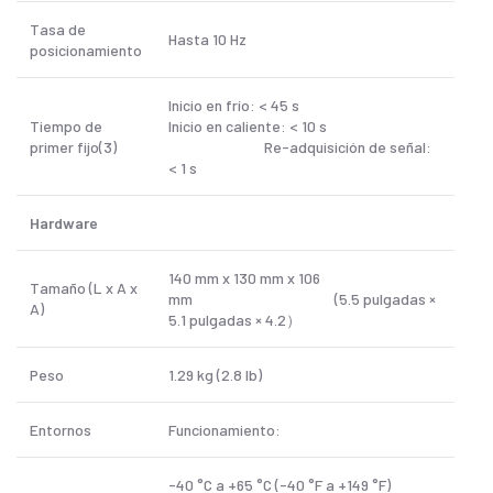
Tasa de
Hasta 10 Hz
posicionamiento
Inicio en frío: < 45 s
Tiempo de
Inicio en caliente: < 10 s
primer fijo(3)
Re-adquisición de señal:
< 1 s
Hardware
140 mm x 130 mm x 106
Tamaño (L x A x
mm (5.5 pulgadas ×
A)
5.1 pulgadas × 4.2）
Peso
1.29 kg (2.8 lb)
Entornos
Funcionamiento:
-40 °C a +65 °C (-40 °F a +149 °F)