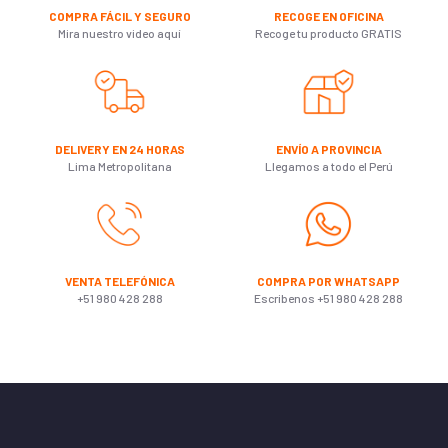
COMPRA FÁCIL Y SEGURO
RECOGE EN OFICINA
Mira nuestro video aquí
Recoge tu producto GRATIS
DELIVERY EN 24 HORAS
ENVÍO A PROVINCIA
Lima Metropolitana
Llegamos a todo el Perú
VENTA TELEFÓNICA
COMPRA POR WHATSAPP
+51 980 428 288
Escribenos +51 980 428 288