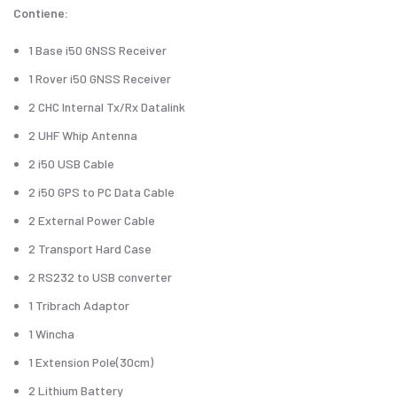
Contiene:
1 Base i50 GNSS Receiver
1 Rover i50 GNSS Receiver
2 CHC Internal Tx/Rx Datalink
2 UHF Whip Antenna
2 i50 USB Cable
2 i50 GPS to PC Data Cable
2 External Power Cable
2 Transport Hard Case
2 RS232 to USB converter
1 Tribrach Adaptor
1 Wincha
1 Extension Pole(30cm)
2 Lithium Battery