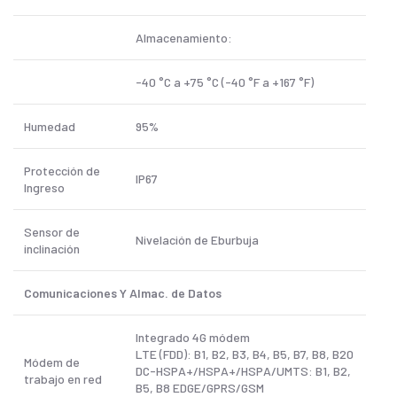
Almacenamiento:
-40 °C a +75 °C (-40 °F a +167 °F)
Humedad
95%
Protección de
IP67
Ingreso
Sensor de
Nivelación de Eburbuja
inclinación
Comunicaciones Y Almac. de Datos
Integrado 4G módem
LTE (FDD): B1, B2, B3, B4, B5, B7, B8, B20
Módem de
DC-HSPA+/HSPA+/HSPA/UMTS: B1, B2,
trabajo en red
B5, B8 EDGE/GPRS/GSM