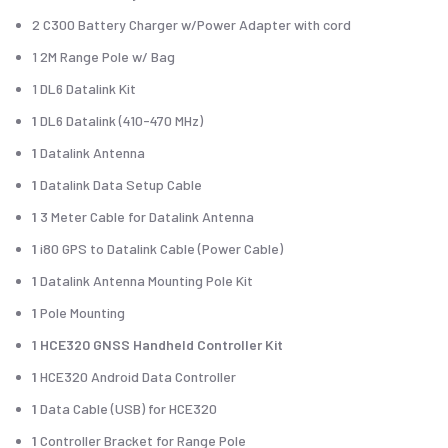
2 C300 Battery Charger w/Power Adapter with cord
1 2M Range Pole w/ Bag
1 DL6 Datalink Kit
1
DL6 Datalink (410-470 MHz)
1
Datalink Antenna
1
Datalink Data Setup Cable
1
3 Meter Cable for Datalink Antenna
1
i80 GPS to Datalink Cable (Power Cable)
1
Datalink Antenna Mounting Pole Kit
1
Pole Mounting
1 HCE320 GNSS Handheld Controller Kit
1
HCE320 Android Data Controller
1
Data Cable (USB) for HCE320
1
Controller Bracket for Range Pole