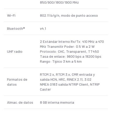
850/900/1800/1900 MHz
Wi-Fi
802.11 b/g/n, modo de punto acceso
Bluetooth®
v4.1
2 Estándar Interno Rx/Tx: 410 MHz a 470
MHz Transmitir Poder: 0.5 W a 2 W
UHF radio
Protocolo: CHC, Transparent, TT450
Tasa de enlace: 9600 bps a 19200 bps
Rango: Típico 3 km a 5 km
RTCM 2.x, RTCM 3.x, CMR entrada y
Formatos de
salida HCN, HRC, RINEX 2.11, 3.02
datos
NMEA 0183 salida NTRIP Client, NTRIP
Caster
Almac. de datos
8 GB interna memoria