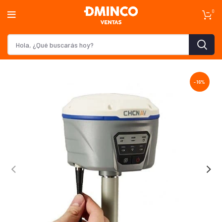
0
-16%