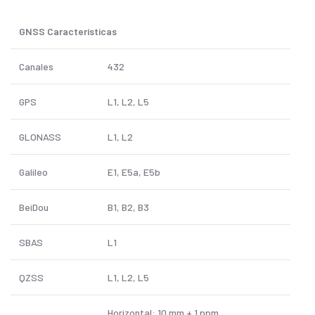
GNSS Características
Canales
432
GPS
L1, L2, L5
GLONASS
L1, L2
Galileo
E1, E5a, E5b
BeiDou
B1, B2, B3
SBAS
L1
QZSS
L1, L2, L5
Horizontal: 10 mm + 1 ppm