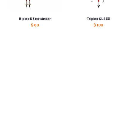
Bipies D3 estándar
Tripies CLS33
$
80
$
100