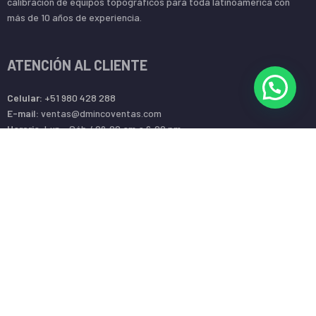
calibración de equipos topográficos para toda latinoamérica con
más de 10 años de experiencia.
ATENCIÓN AL CLIENTE
Celular:
+51 980 428 288
E-mail:
ventas@dmincoventas.com
Horario:
Lun – Sáb / 09:00 am a 6:00 pm
Dirección:
Av. Gerardo Unger 247 l OF T-07 (SMP – LIMA – PERÚ)
BASES LEGALES
¿Cómo comprar en dmincoventas.com?
Términos y condiciones
Cambios y devoluciones
Seguimiento de despacho
Política de privacidad de datos