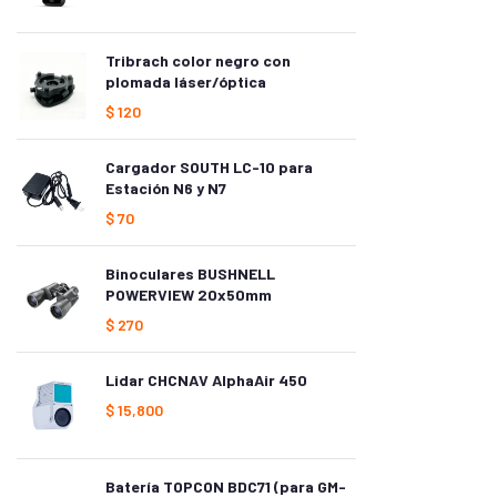
Tribrach color negro con
plomada láser/óptica
$
120
Cargador SOUTH LC-10 para
Estación N6 y N7
$
70
Binoculares BUSHNELL
POWERVIEW 20x50mm
$
270
Lidar CHCNAV AlphaAir 450
$
15,800
Batería TOPCON BDC71 (para GM-