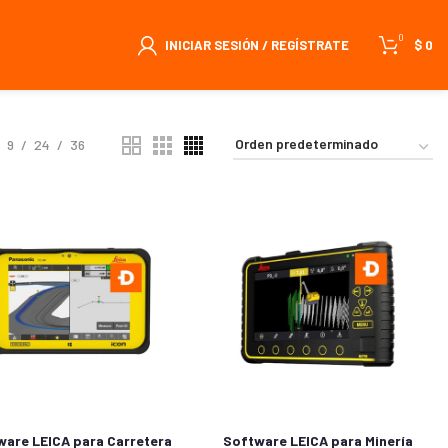
0
INICIAR SESIÓN / REGÍSTRATE
$
0
9
24
36
ware LEICA para Carretera
Software LEICA para Minería