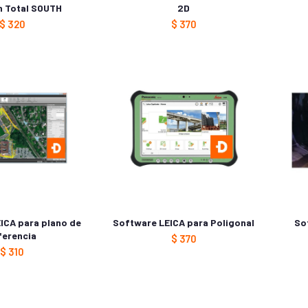
n Total SOUTH
2D
$
320
$
370
ICA para plano de
Software LEICA para Poligonal
So
ferencia
$
370
$
310