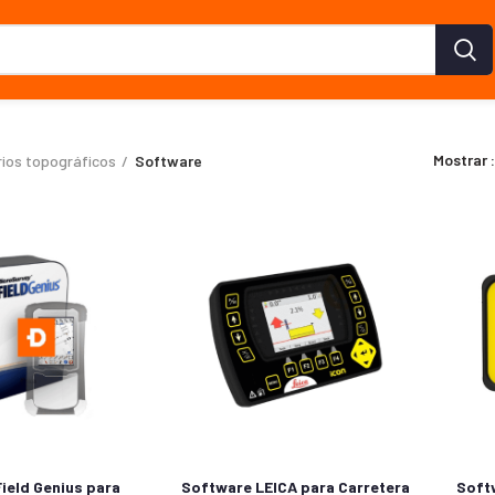
Mostrar
ios topográficos
Software
ield Genius para
Software LEICA para Carretera
Soft