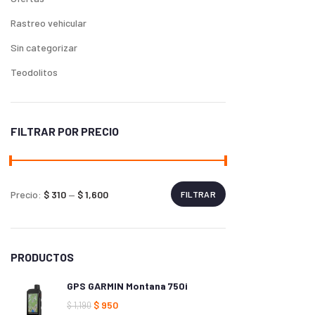
Rastreo vehicular
Sin categorizar
Teodolitos
FILTRAR POR PRECIO
Precio:
$ 310
—
$ 1,600
FILTRAR
PRODUCTOS
GPS GARMIN Montana 750i
$
950
$
1,190