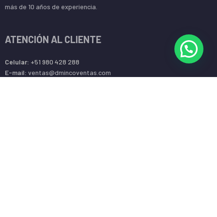
más de 10 años de experiencia.
ATENCIÓN AL CLIENTE
Celular:
+51 980 428 288
E-mail:
ventas@dmincoventas.com
Horario:
Lun – Sáb / 09:00 am a 6:00 pm
Dirección:
Av. Gerardo Unger 247 l OF T-07 (SMP – LIMA – PERÚ)
BASES LEGALES
¿Cómo comprar en dmincoventas.com?
Términos y condiciones
Cambios y devoluciones
Seguimiento de despacho
Política de privacidad de datos