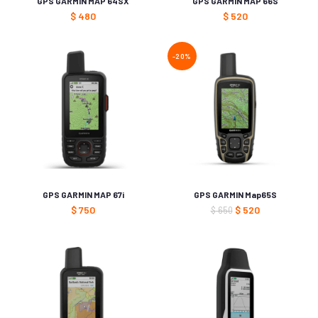
GPS GARMIN MAP 64SX
GPS GARMIN MAP 66S
$
480
$
520
-20%
GPS GARMIN MAP 67i
GPS GARMIN Map65S
$
750
$
520
$
650