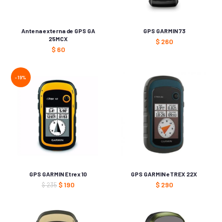
Antena externa de GPS GA
GPS GARMIN 73
25MCX
$
260
$
60
-19%
GPS GARMIN Etrex 10
GPS GARMIN eTREX 22X
$
190
$
290
$
235