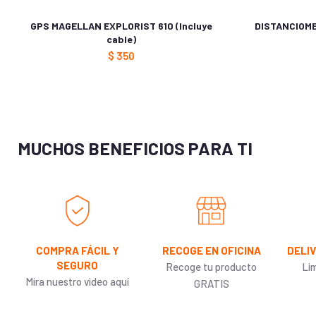
Creación automática de rutas (giro a giro en carretera): No
GPS MAGELLAN EXPLORIST 610 (Incluye
DISTANCIOME
Brújula electrónica: No
cable)
$
350
Altímetro barométrico: No
Calendario de caza y pesca: Sí
Información astronómica: Sí
Predicción de mareas: Sí. Calculo de aéreas: Si
MUCHOS BENEFICIOS PARA TI
COMPRA FÁCIL Y
RECOGE EN OFICINA
DELI
SEGURO
Recoge tu producto
Li
Mira nuestro video aquí
GRATIS