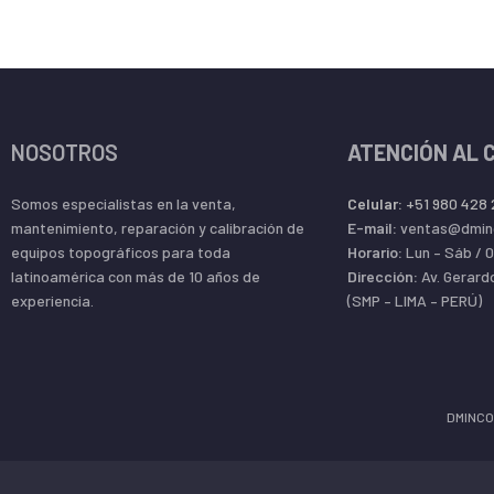
NOSOTROS
ATENCIÓN AL 
Somos especialistas en la venta,
Celular:
+51 980 428
mantenimiento, reparación y calibración de
E-mail:
ventas@dmin
equipos topográficos para toda
Horario:
Lun – Sáb / 
latinoamérica con más de 10 años de
Dirección:
Av. Gerard
experiencia.
(SMP – LIMA – PERÚ)
DMINCO