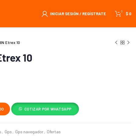
0
INICIAR SESIÓN / REGÍSTRATE
$
0
IN Etrex 10
trex 10
DO
COTIZAR POR WHATSAPP
s
,
Gps
,
Gps navegador
,
Ofertas