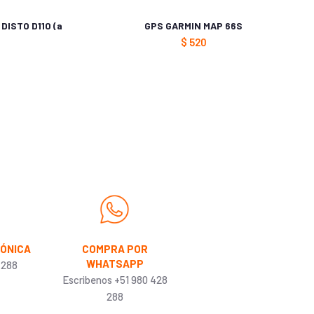
DISTO D110 (a
GPS GARMIN MAP 66S
$
520
FÓNICA
COMPRA POR
WHATSAPP
 288
Escribenos +51 980 428
288