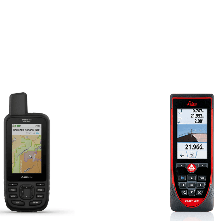
2 pilas AA (no i
Hasta 16 horas
IPX7
Si
Compatible con 
16 GB (el espaci
Si
Si