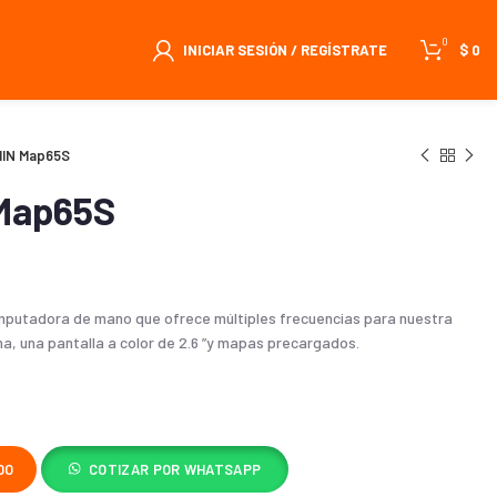
0
INICIAR SESIÓN / REGÍSTRATE
$
0
IN Map65S
Map65S
mputadora de mano que ofrece múltiples frecuencias para nuestra
ha, una pantalla a color de 2.6 ”y mapas precargados.
DO
COTIZAR POR WHATSAPP