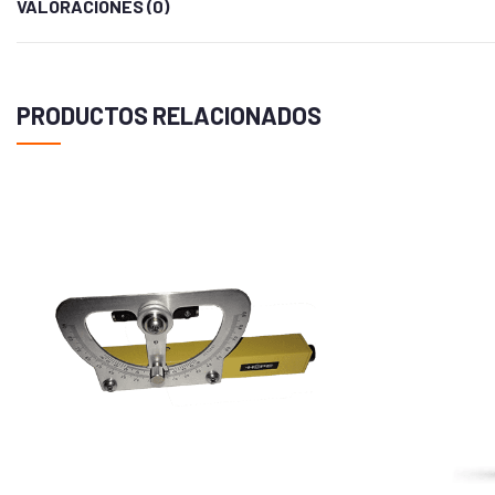
VALORACIONES (0)
Tipo de Batería
Duración de la batería
PRODUCTOS RELACIONADOS
Resistencia al agua
Receptor de alta sensibilidad
Interfaz del equipo
Memoria
Mapas y memoria
Mapa base
Mapas preinstalados