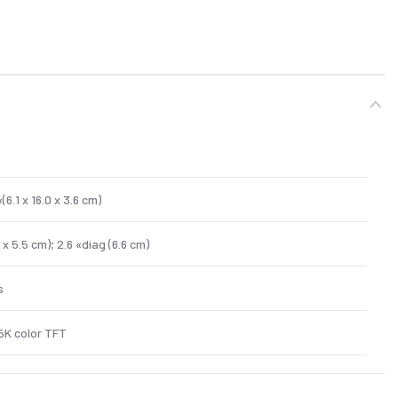
«(6.1 x 16.0 x 3.6 cm)
6 x 5.5 cm); 2.6 «diag (6.6 cm)
s
5K color TFT
on baterías