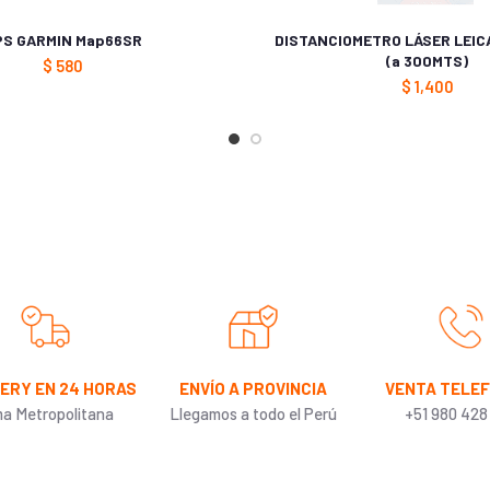
Si
PS GARMIN Map66SR
DISTANCIOMETRO LÁSER LEICA
(a 300MTS)
$
580
Si
$
1,400
3000
250 BIrdsEye Im
5000
200 rutas, 250 
200
VERY EN 24 HORAS
ENVÍO A PROVINCIA
VENTA TELE
ma Metropolitana
Llegamos a todo el Perú
+51 980 428
Sí