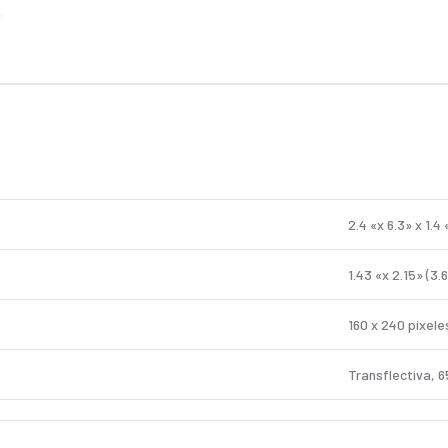
2.4 «x 6.3» x 1.4 
1.43 «x 2.15» (3.
160 x 240 píxele
Transflectiva, 6
8.1 oz (230 g) c