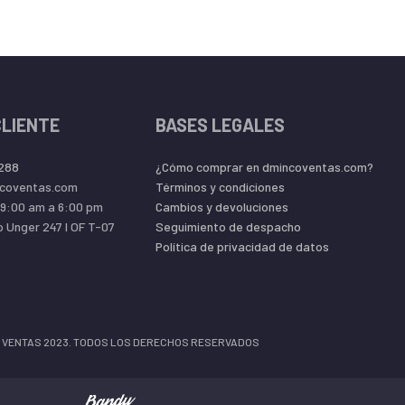
Sí
Si
Si
CLIENTE
BASES LEGALES
Si
 288
¿Cómo comprar en dmincoventas.com?
coventas.com
Términos y condiciones
09:00 am a 6:00 pm
Cambios y devoluciones
Sí (con opcional
o Unger 247 l OF T-07
Seguimiento de despacho
Política de privacidad de datos
Si
Si
 VENTAS 2023. TODOS LOS DERECHOS RESERVADOS
nalizar, clasificar y compartir datos)
Si