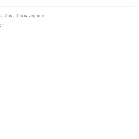
s
,
Gps
,
Gps navegador
or