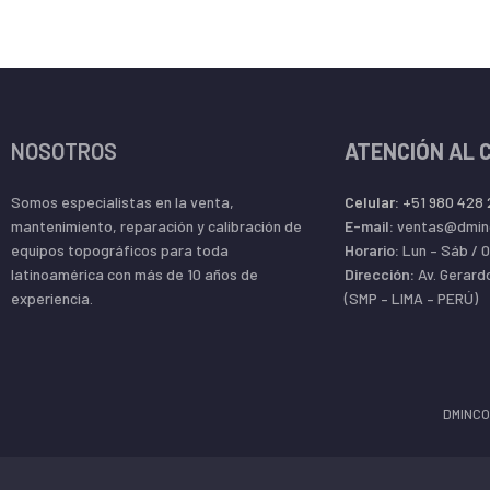
Compatible con BaseCamp
Compatible con los mapas personalizados
Calendario de caza y pesca
NOSOTROS
ATENCIÓN AL 
Información astronómica
Somos especialistas en la venta,
Celular:
+51 980 428
mantenimiento, reparación y calibración de
E-mail:
ventas@dmin
equipos topográficos para toda
Horario:
Lun – Sáb / 
Predicción de mareas
latinoamérica con más de 10 años de
Dirección:
Av. Gerard
experiencia.
(SMP – LIMA – PERÚ)
Cálculo de áreas
Visor de imágenes
DMINCO
Garmin Connect™
Compatible con Garmin Connect™ (comunidad online en la que puedes a