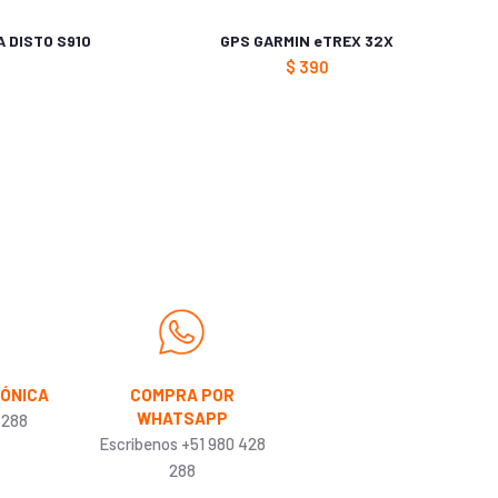
 DISTO S910
GPS GARMIN eTREX 32X
$
390
agery files
puntos por ruta; 50 puntos de enrutamiento automático
FÓNICA
COMPRA POR
WHATSAPP
 288
Escribenos +51 980 428
288