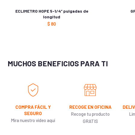
Posibilidad de agregar mapas
ECLIMETRO HOPE 5-1/4” pulgadas de
G
longitud
Creación Automáticas de Ruta
$
80
Map Segment
BirdsEye
MUCHOS BENEFICIOS PARA TI
Waypoints
Rutas
Tracks
COMPRA FÁCIL Y
RECOGE EN OFICINA
DELI
SEGURO
Recoge tu producto
Li
Funciones de actividades al aire libre
Mira nuestro video aquí
GRATIS
Navegación punto a punto