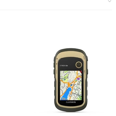
ncluidas); NiMH o litio recomendado
mini USB de alta velocidad y NMEA 0183
o de usuario varía según el mapeo incluido