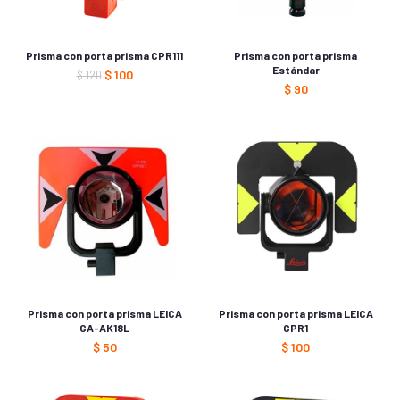
Prisma con porta prisma CPR111
Prisma con porta prisma
Estándar
$
100
$
120
$
90
Prisma con porta prisma LEICA
Prisma con porta prisma LEICA
GA-AK18L
GPR1
$
50
$
100