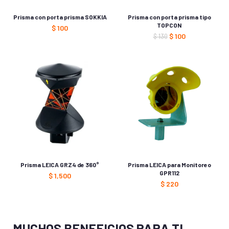
Prisma con porta prisma SOKKIA
Prisma con porta prisma tipo
TOPCON
$
100
$
100
$
130
Prisma LEICA GRZ4 de 360°
Prisma LEICA para Monitoreo
GPR112
$
1,500
$
220
MUCHOS BENEFICIOS PARA TI