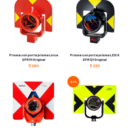
Prisma con porta prisma Leica
Prisma con porta prisma LEICA
GPR111 Original
GPR121 Original
$
260
$
220
-23%