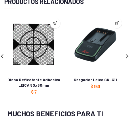
PRODUCTOS RELACIONADOS
*
Correo electrónico
Guarda mi nombre, correo electrónico y web en este
navegador para la próxima vez que comente.
Diana Reflectante Adhesiva
Cargador Leica GKL311
LEICA 50x50mm
$
150
$
7
MUCHOS BENEFICIOS PARA TI