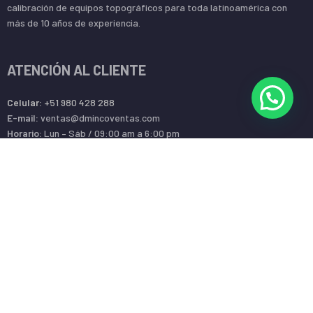
calibración de equipos topográficos para toda latinoamérica con
más de 10 años de experiencia.
ATENCIÓN AL CLIENTE
Celular:
+51 980 428 288
E-mail:
ventas@dmincoventas.com
Horario:
Lun – Sáb / 09:00 am a 6:00 pm
Dirección:
Av. Gerardo Unger 247 l OF T-07 (SMP – LIMA – PERÚ)
BASES LEGALES
¿Cómo comprar en dmincoventas.com?
Términos y condiciones
Cambios y devoluciones
Seguimiento de despacho
Política de privacidad de datos