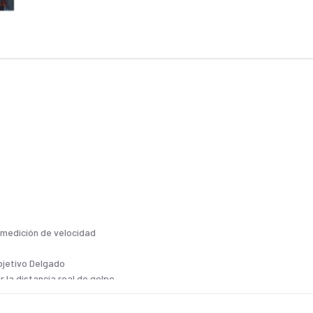
 medición de velocidad
bjetivo Delgado
 la distancia real de golpe.
y la pantalla es claramente visible