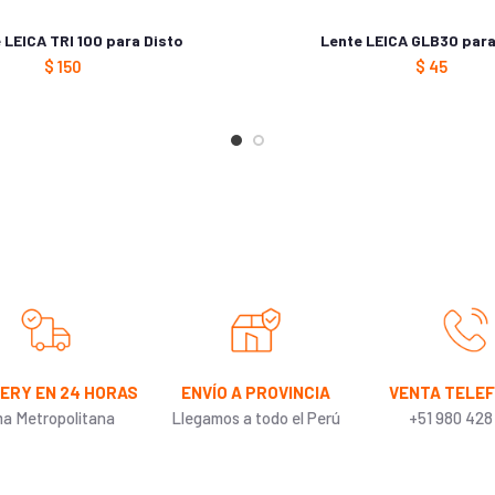
 LEICA TRI 100 para Disto
Lente LEICA GLB30 par
$
150
$
45
VERY EN 24 HORAS
ENVÍO A PROVINCIA
VENTA TELE
ma Metropolitana
Llegamos a todo el Perú
+51 980 428