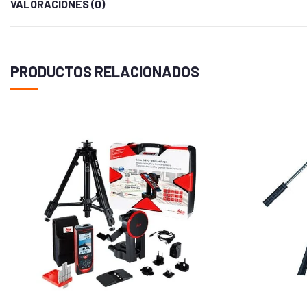
VALORACIONES (0)
CONTENIDO DEL PAQUETE:
PRODUCTOS RELACIONADOS
1 medidor
1 bolsa
1x cordón
1x USB tipo C
1 manual de usuario
Detalles
Precisión de la medición :
±(1,0 m+D*0,2%)
Tamaño:
104*76,5*41mm
Número de modelo:
SW-1500D