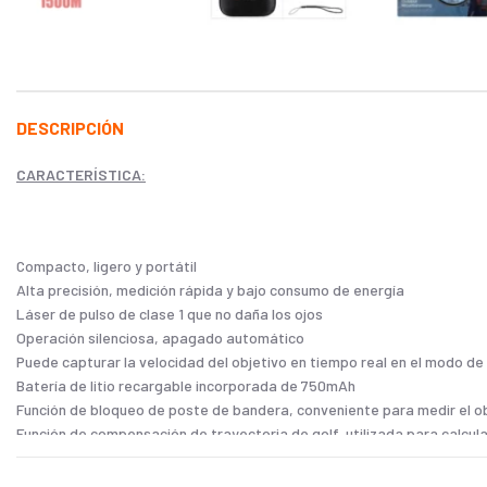
DESCRIPCIÓN
CARACTERÍSTICA:
Compacto, ligero y portátil
Alta precisión, medición rápida y bajo consumo de energía
Láser de pulso de clase 1 que no daña los ojos
Operación silenciosa, apagado automático
Puede capturar la velocidad del objetivo en tiempo real en el modo de
Batería de litio recargable incorporada de 750mAh
Función de bloqueo de poste de bandera, conveniente para medir el o
Función de compensación de trayectoria de golf, utilizada para calcular
Distancia horizontal y vertical, aplicada a estudios de ingeniería
Pantalla OLED autoluminosa sin miedo a la luz ambiental o la oscuridad 