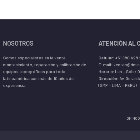
telescopio monocular láser:
monocular de telémetro
telémetro láser de golf:
medidor de distancia de golf
telémetro láser telescopio:
telémetro de caza
cinta métrica láser:
telémetro de caza
Medida de distancia láser:
telémetro digital
NOSOTROS
ATENCIÓN AL 
máx. Potencia de salida:
<1mw
Somos especialistas en la venta,
Celular:
+51 980 428
mantenimiento, reparación y calibración de
E-mail:
ventas@dmin
equipos topográficos para toda
Horario:
Lun – Sáb / 
latinoamérica con más de 10 años de
Dirección:
Av. Gerard
experiencia.
(SMP – LIMA – PERÚ)
DMINCO