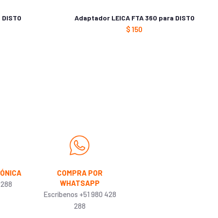
a DISTO
Adaptador LEICA FTA 360 para DISTO
$
150
FÓNICA
COMPRA POR
WHATSAPP
 288
Escribenos +51 980 428
288