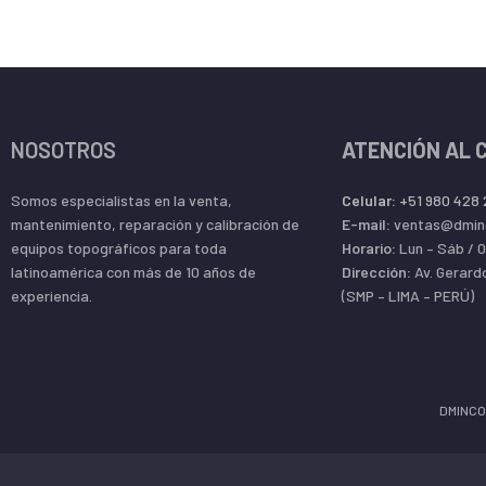
NOSOTROS
ATENCIÓN AL 
Somos especialistas en la venta,
Celular:
+51 980 428
mantenimiento, reparación y calibración de
E-mail:
ventas@dmin
equipos topográficos para toda
Horario:
Lun – Sáb / 
latinoamérica con más de 10 años de
Dirección:
Av. Gerard
experiencia.
(SMP – LIMA – PERÚ)
DMINCO