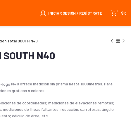
0
INICIAR SESIÓN / REGÍSTRATE
$
0
ción Total SOUTH N40
al SOUTH N40
N40
ofrece medición sin prisma hasta 10
00
metros.
Para
iones graficas a colores.
diciones de coordenadas; mediciones de elevaciones remotas;
; mediciones de líneas faltantes; resección; carreteras; ángulo
nto; cálculo de área, etc.