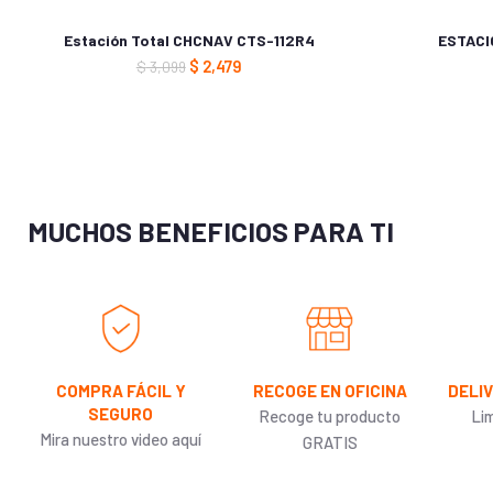
Alimentacion: Bateria Litium Recargable
Voltaje: 6 VDC
Estación Total CHCNAV CTS-112R4
ESTACI
$
2,479
$
3,099
Tiempo de Operación: 8 horas
Incluye: 01 Trí­pode; 01 Prisma; 01 Baston; 01 Plomada; 02 Baterí­as; 01 
MUCHOS BENEFICIOS PARA TI
COMPRA FÁCIL Y
RECOGE EN OFICINA
DELI
SEGURO
Recoge tu producto
Li
Mira nuestro video aquí
GRATIS