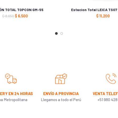
ÓN TOTAL TOPCON GM-55
Estacion Total LEICA TS07
$
6,500
$
11,200
$
8,650
Manual; 01 Arnes;01 Cable; y 01 SD Card.
VERY EN 24 HORAS
ENVÍO A PROVINCIA
VENTA TELE
ma Metropolitana
Llegamos a todo el Perú
+51 980 428