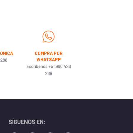
FÓNICA
COMPRA POR
WHATSAPP
 288
Escribenos +51 980 428
288
SÍGUENOS EN: