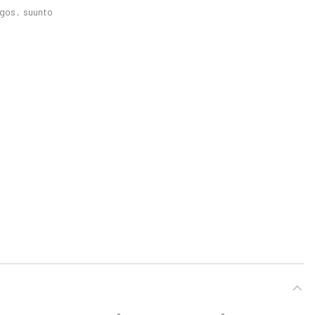
ogos
,
suunto